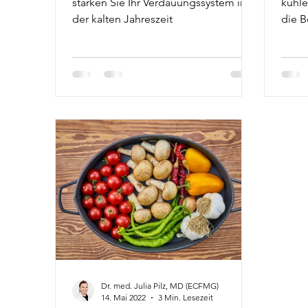
Her
stärken Sie Ihr Verdauungssystem in
kühle
der kalten Jahreszeit
die B
Immu
Dr. med. Julia Pilz, MD (ECFMG)
14. Mai 2022
3 Min. Lesezeit