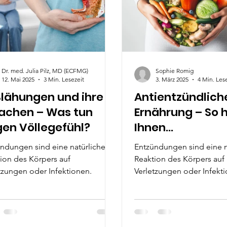
Dr. med. Julia Pilz, MD (ECFMG)
Sophie Romig
12. Mai 2025
3 Min. Lesezeit
3. März 2025
4 Min. Les
Blähungen und ihre
Antientzündlich
achen – Was tun
Ernährung – So 
en Völlegefühl?
Ihnen
entzündungsh
ndungen sind eine natürliche
Entzündungen sind eine n
e Lebensmittel
ion des Körpers auf
Reaktion des Körpers auf
tzungen oder Infektionen.
Verletzungen oder Infekt