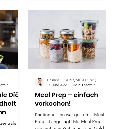
Dr. med. Julia Pilz, MD (ECFMG)
sezeit
16. Juni 2022
3 Min. Lesezeit
le Diät
Meal Prep – einfach
dheit
vorkochen!
nn
Kantinenessen war gestern – Meal
Prep ist angesagt! Mit Meal Prep
 zentrale
gewinnt man Zeit, man spart Geld –