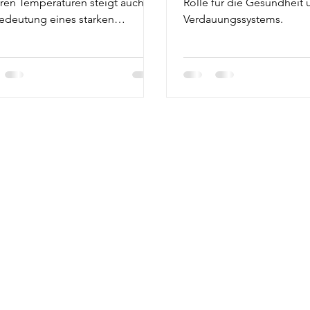
bst
ren Temperaturen steigt auch
Rolle für die Gesundheit 
edeutung eines starken
Verdauungssystems.
nsystems.