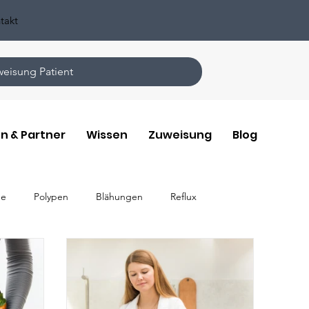
takt
eisung Patient
n & Partner
Wissen
Zuweisung
Blog
ge
Polypen
Blähungen
Reflux