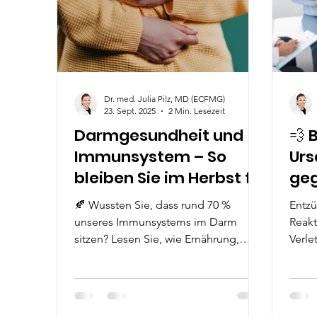
Dr. med. Julia Pilz, MD (ECFMG)
23. Sept. 2025
2 Min. Lesezeit
Darmgesundheit und
💨 
Immunsystem – So
Urs
bleiben Sie im Herbst fit
geg
🍂 Wussten Sie, dass rund 70 %
Entzü
unseres Immunsystems im Darm
Reakt
sitzen? Lesen Sie, wie Ernährung,
Verle
Bewegung & Probiotika Ihre
Abwehrkräfte im Herbst stärken.