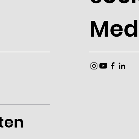
Med
ten