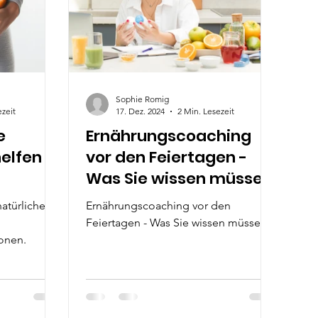
Sophie Romig
ezeit
17. Dez. 2024
2 Min. Lesezeit
e
Ernährungscoaching
helfen
vor den Feiertagen -
Was Sie wissen müssen
emmend
atürliche
Ernährungscoaching vor den
Feiertagen - Was Sie wissen müssen
ionen.