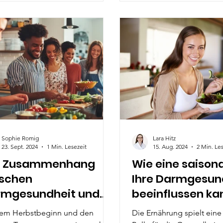
Sophie Romig
Lara Hitz
23. Sept. 2024
1 Min. Lesezeit
15. Aug. 2024
2 Min. Le
r Zusammenhang
Wie eine saisona
schen
Ihre Darmgesun
rmgesundheit und
beeinflussen ka
munsystem im
dem Herbstbeginn und den
Die Ernährung spielt eine