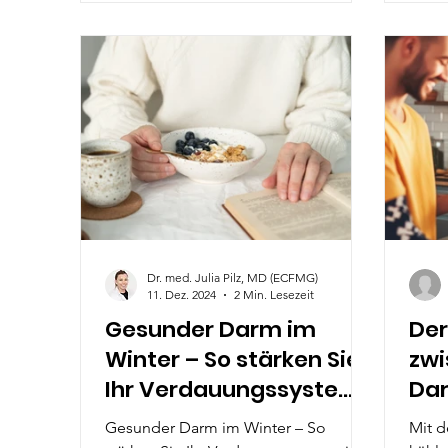
Dr. med. Julia Pilz, MD (ECFMG)
11. Dez. 2024
2 Min. Lesezeit
Gesunder Darm im
De
Winter – So stärken Sie
zwi
Ihr Verdauungssystem
Da
in der kalten Jahreszeit
Im
Gesunder Darm im Winter – So
Mit 