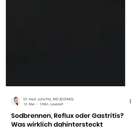
Dr. med. Julia Pilz, MD (ECFMG)
12. Mai
3 Min. Lesezeit
Sodbrennen, Reflux oder Gastritis?