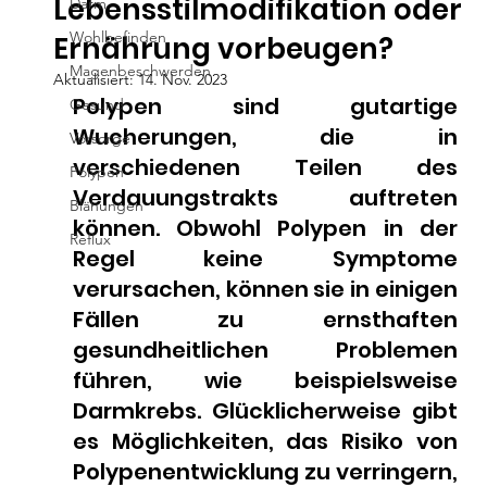
Lebensstilmodifikation oder
Darm
Wohlbefinden
Ernährung vorbeugen?
Magenbeschwerden
Aktualisiert:
14. Nov. 2023
Polypen sind gutartige 
Gesund
Wucherungen, die in 
Vorsorge
verschiedenen Teilen des 
Polypen
Verdauungstrakts auftreten 
Blähungen
können. Obwohl Polypen in der 
Reflux
Regel keine Symptome 
verursachen, können sie in einigen 
Fällen zu ernsthaften 
gesundheitlichen Problemen 
führen, wie beispielsweise 
Darmkrebs. Glücklicherweise gibt 
es Möglichkeiten, das Risiko von 
Polypenentwicklung zu verringern, 