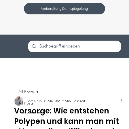
Vorbereitung Darmspiegelung
All Posts
Sara Brun
30. Mai 2023
2 Min. Lesezeit
All Posts
Vorsorge: Wie entstehen
Immunsystem
Polypen und kann man mit
Ernährung