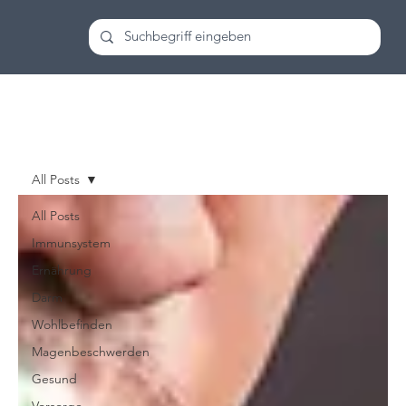
All Posts
All Posts
Immunsystem
Ernährung
Darm
Wohlbefinden
Magenbeschwerden
Gesund