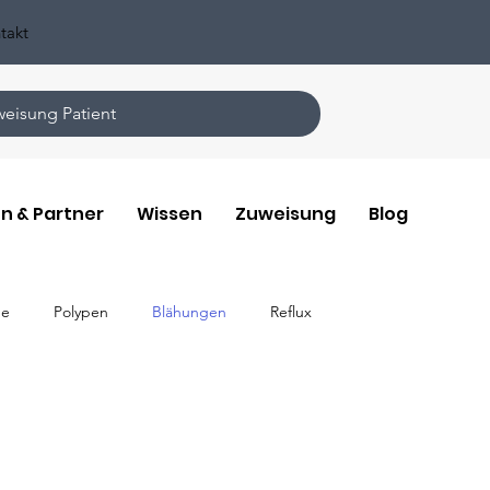
takt
eisung Patient
n & Partner
Wissen
Zuweisung
Blog
ge
Polypen
Blähungen
Reflux