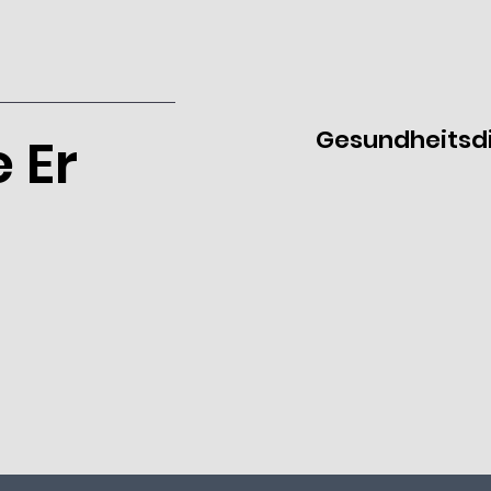
Gesundheitsd
 Er
t